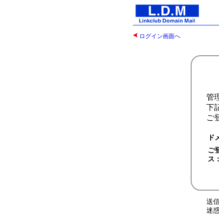
ログイン画面へ
管
下
ご
ド
ご
ス
送
迷