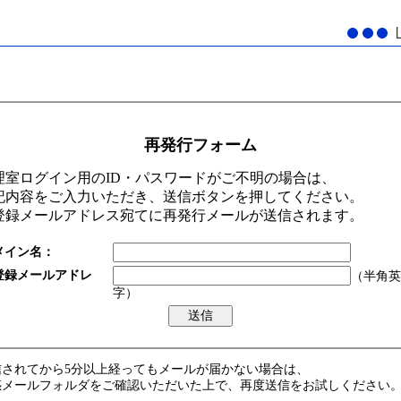
再発行フォーム
理室ログイン用のID・パスワードがご不明の場合は、
記内容をご入力いただき、送信ボタンを押してください。
登録メールアドレス宛てに再発行メールが送信されます。
メイン名：
登録メールアドレ
（半角英
：
字）
信されてから5分以上経ってもメールが届かない場合は、
惑メールフォルダをご確認いただいた上で、再度送信をお試しください