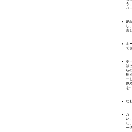
う
ペ
納
し
直
ホ
で
ホ
は
ら
用
ー
R
を
な
万
い
し
一