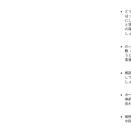
ど
は
に
と
の
し
の
数
う
直
相
し
し
ホ
体
合
相
や