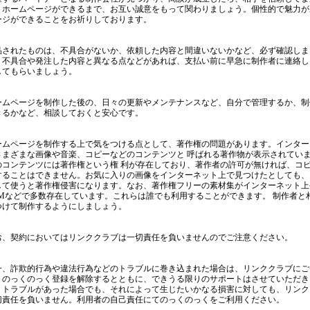
。ホームページができるまで、お互い誠意をもって関わりましょう。個性的で魅力が
ージができることをお祈りしております。
品されたものは、不具合がないか、依頼した内容と間違いないかなど、必ず確認しま
、不具合や発注した内容と異なる点などがあれば、支払い前に早急に制作者に連絡し
してもらいましょう。
ームページを制作した後の、日々の更新やメンテナンスなど、自分で管理するか、制
きるかなど、相談しておくと安心です。
ームページを制作する上で気をつける点として、著作権の問題があります。インター
さまざまな画像や音楽、コピーなどのコンテンツと 呼ばれる著作物が表示されてい
のコンテンツには著作権という権 利が存在しており、著作者の許可が無ければ、コ
することはできません。お気に入りの画像をインターネット上で見つけたとしても、
して使うと著作権侵害になります。なお、著作権フリーの素材集がインターネット上や
OMなどで多数存在しています。これらは誰でも利用することができます。 制作者と
つけて制作するようにしましょう。
お、契約においてはリンククラブは一切責任を負いませんのでご注意ください。
一、詐欺的行為や違法行為などのトラブルに巻き込まれた場合は、リンククラブにご
。のっくのっく登録を解除するとともに、できうる限りのサポートはさせていただき
、トラブルがあった場合でも、それによって生じたいかなる損害に対しても、リンク
切責任を負いません。利用者の自己責任にてのっくのっくをご利用ください。