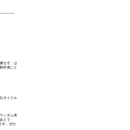
慮せず、は
制作者にと
払サイクル
ランダム表
あとで
です。ぜひ