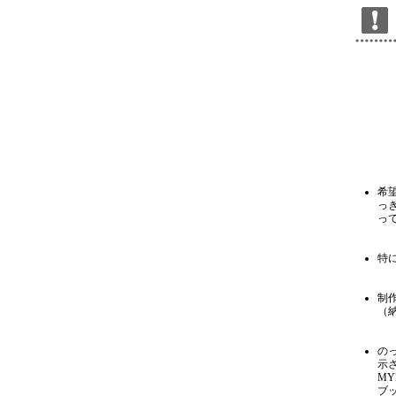
希
っ
っ
特
制
（
の
示
M
ブ