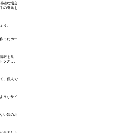
明確な場合
手の身元を
ょう。
作ったホー
情報を見
ストックし、
て、個人で
ようなサイ
ない旨のお
かせましょ