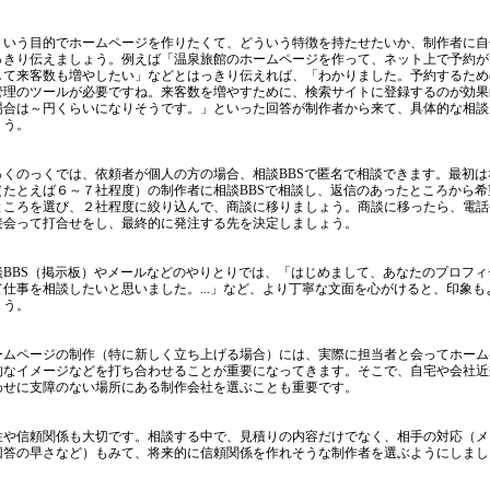
ういう目的でホームページを作りたくて、どういう特徴を持たせたいか、制作者に自
っきり伝えましょう。例えば「温泉旅館のホームページを作って、ネット上で予約が
して来客数も増やしたい」などとはっきり伝えれば、「わかりました。予約するため
管理のツールが必要ですね。来客数を増やすために、検索サイトに登録するのが効果
場合は～円くらいになりそうです。」といった回答が制作者から来て、具体的な相談
ょう。
っくのっくでは、依頼者が個人の方の場合、相談BBSで匿名で相談できます。最初は
（たとえば６～７社程度）の制作者に相談BBSで相談し、返信のあったところから希
ところを選び、２社程度に絞り込んで、商談に移りましょう。商談に移ったら、電話
接会って打合せをし、最終的に発注する先を決定しましょう。
談BBS（掲示板）やメールなどのやりとりでは、「はじめまして、あなたのプロフィ
て仕事を相談したいと思いました。...」など、より丁寧な文面を心がけると、印象も
ょう。
ームページの制作（特に新しく立ち上げる場合）には、実際に担当者と会ってホーム
的なイメージなどを打ち合わせることが重要になってきます。そこで、自宅や会社近
わせに支障のない場所にある制作会社を選ぶことも重要です。
性や信頼関係も大切です。相談する中で、見積りの内容だけでなく、相手の対応（メ
回答の早さなど）もみて、将来的に信頼関係を作れそうな制作者を選ぶようにしまし