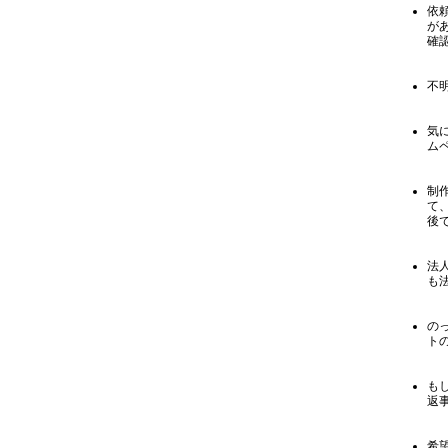
依
が
確
不
気
ム
制
て
後
法
も
の
ト
も
返
希