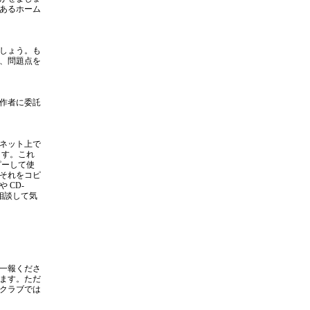
あるホーム
しょう。も
、問題点を
作者に委託
ネット上で
ます。これ
ピーして使
それをコピ
 CD-
相談して気
一報くださ
ます。ただ
クラブでは