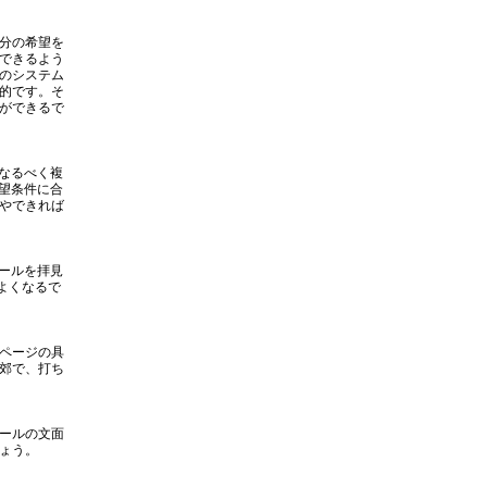
分の希望を
できるよう
のシステム
的です。そ
ができるで
なるべく複
望条件に合
やできれば
ールを拝見
よくなるで
ページの具
郊で、打ち
ールの文面
ょう。