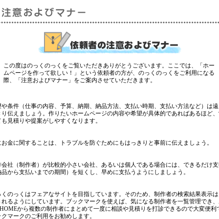
この度はのっくのっくをご覧いただきありがとうございます。ここでは、「ホー
ムページを作って欲しい！」という依頼者の方が、のっくのっくをご利用になる
際、「注意およびマナー」をご案内させていただきます。
望や条件（仕事の内容、予算、納期、納品方法、支払い時期、支払い方法など）は遠
きり伝えましょう。作りたいホームページの内容や希望が具体的であればあるほど、
ても見積りや提案がしやすくなります。
にお金に関することは、トラブルを防ぐためにもはっきりと事前に伝えましょう。
作会社（制作者）が比較的小さい会社、あるいは個人である場合には、できるだけ支
納品から支払いまでの期間）を短くし、早めに支払うようにしましょう。
っくのっくはフェアなサイトを目指しています。そのため、制作者の検索結果表示は
されるようにしています。ブックマークを使えば、気になる制作者を一覧管理でき、
YHOMEから複数の制作者にまとめて一度に相談や見積りを打診できるので大変便利
ックマークのご利用をお勧めします。