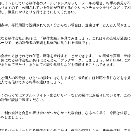
頼しようとしている制作者のメールアドレスがフリーメールの場合、相手の身元が不
ありますので、公開されている住所が存在するかといったチェックを行うなどして相
認し、慎重にやりとりを行うようにしてください。
明点や、専門用語で説明されて良く分からない場合は、遠慮せず、どんどん聞きまし
になる制作会社があれば、「制作実績」を見てみましょう。これはその会社が過去に
ページで、その制作者の実績を具体的に見られる情報です。
作会社の方はそれぞれ任意に画像を登録することができます。この画像や実績、登録
、気になる制作会社があればどんどん「ブックマーク」しましょう。MY HOMEに
でまとめて見たり、まとめて相談や見積りなどを依頼することもできます。
人と個人の区分は、ひとつの指針にはなりますが、最終的には対応や条件などをを見
法人でも信頼できる相手を選びましょう。
っくのっくではアダルトサイト・出会いサイトなどの制作はお断りしています。この
の制作相談はご遠慮ください。
し、制作会社と合意の折り合いがつかなかった場合は、なるべく早く、今回は依頼し
事をしましょう。
望するパートナーとなる制作会社が見つかり、商談が成立したら、相手を信頼してま